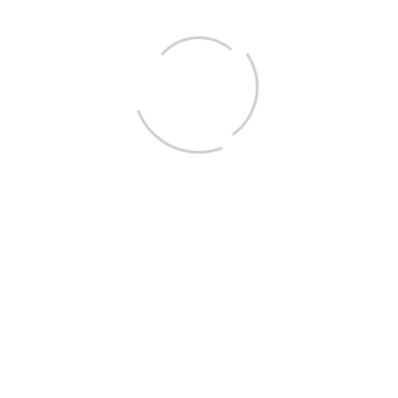
Юридический адрес
636013, Томская область г. Северск, ул. Ленинградская,11
Фактический адрес
"Зеленый мыс": 634528, Томская область, Томский район, с
": 636013, Томская область, ЗАТО Северск, улица Ленинград
Электронная почта