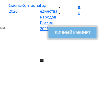
Смены
Контакты
Год
2026
единства
народов
России
ния
2026
ЛИЧНЫЙ КАБИНЕТ