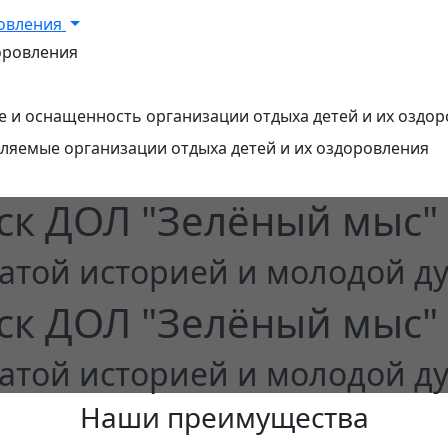
ровления
оровления
 и оснащенность организации отдыха детей и их оздо
авляемые организации отдыха детей и их оздоровления
ск ДОЛ "Зелёный мыс"
гатой историей и молодой 
ск ДОЛ "Зелёный мыс"
гатой историей и молодой 
Наши преимущества