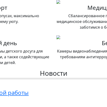
орт
Медиц
рпусах, максимально
Сбалансированное п
ему уюту.
медицинское обслуживани
заботимся о б
й день
Б
ы детского досуга для
Камеры видеонаблюдения,
и, а также содействующие
требованиям антитерро
и детей.
Новости
й работы