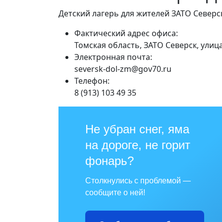
Детский лагерь для жителей ЗАТО Северск
Фактический адрес офиса:
Томская область, ЗАТО Северск, улиц
Электронная почта:
seversk-dol-zm@gov70.ru
Телефон:
8 (913) 103 49 35
Не убран снег, яма
на дороге, не горит
фонарь?
Столкнулись с проблемой —
сообщите о ней!