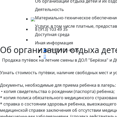
Об организации отдыха детей и их озд
Деятельность
Материально-техническое обеспечение
Услуги, в том числе платные, предост
8 (913) 103 49 35
Доступная среда
Иная информация
Об организации отдыха дет
8 (913) 103 49 35
Продажа путёвок на летние смены в ДОЛ "Берёзка" и 
Узнать стоимость путёвки, наличие свободных мест и у
Документы, необходимые для приема ребенка в лагерь:
• копия свидетельства о рождении (паспорта) ребенка;
* копия полиса обязательного медицинского страхован
* справка о состоянии здоровья ребенка, выезжающего 
медицинской справке заключения об отсутствии медици
инфекционными заболеваниями. (справка действительна 