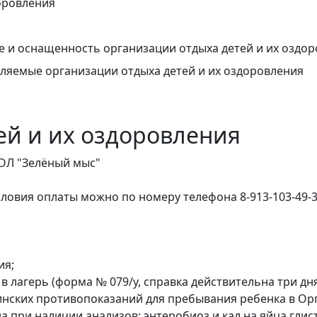
оровления
 и оснащенность организации отдыха детей и их оздо
авляемые организации отдыха детей и их оздоровления
ей и их оздоровления
ДОЛ "Зелёный мыс"
словия оплаты можно по номеру телефона 8-913-103-49-
ия;
в лагерь (форма № 079/у, справка действительна три дн
нских противопоказаний для пребывания ребенка в Орг
при наличии анализов: энтеробиоз и кал на яйца глисто