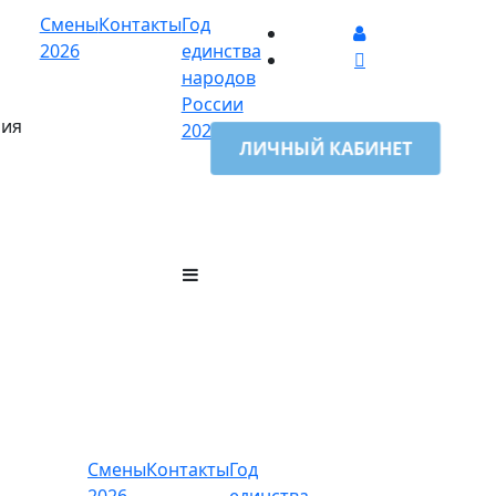
Смены
Контакты
Год
2026
единства
народов
России
ния
2026
ЛИЧНЫЙ КАБИНЕТ
Смены
Контакты
Год